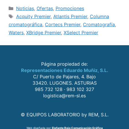
Noticias
,
Ofertas
,
Promociones
Acquity Premier
,
Atlantis Premier
,
Columna
cromatográfica
,
Cortecs Premier
,
Cromatografía
,
Waters
,
XBridge Premier
,
XSelect Premier
Página propiedad de:
Representaciones Eduardo Muñiz, S.L.
C/ Puerto de Pajares, 4. Bajo
33420. LUGONES. ASTURIAS
985 732 128 · 983 102 327
logistica@rem-sl.es
© EQUIPOS LABORATORIO by REM, S.L.
Web diseñada por
Elefante Rojo Comunicación Gráfica